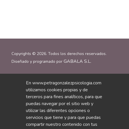
Copyrights © 2026. Todos los derechos reservados.
GABALA S.L.
Diseñado y programado por
En www.petragonzalezpsicologia.com
Inicio
/
Sobre Mi
/
Psicoterapias
/
Blog
/
Contacto
/
utilizamos cookies propias y de
Declaración de Accesibilidad
/
Política Cookie
/
terceros para fines analíticos, para que
Política Privacidad
/
Avisos Legales
/
puedas navegar por el sitio web y
utilizar las diferentes opciones o
servicios que tiene y para que puedas
compartir nuestro contenido con tus