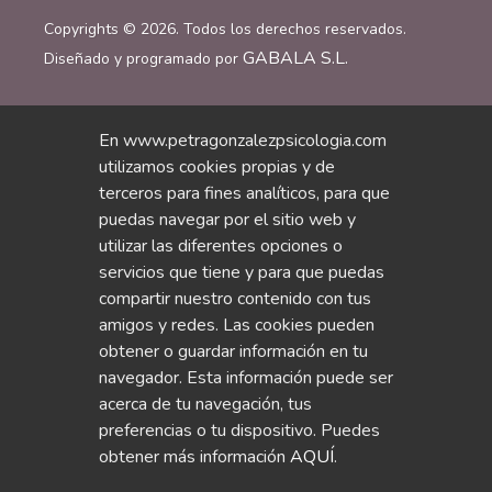
Copyrights © 2026. Todos los derechos reservados.
GABALA S.L.
Diseñado y programado por
En www.petragonzalezpsicologia.com
Inicio
/
Sobre Mi
/
Psicoterapias
/
Blog
/
Contacto
/
utilizamos cookies propias y de
Declaración de Accesibilidad
/
Política Cookie
/
terceros para fines analíticos, para que
Política Privacidad
/
Avisos Legales
/
puedas navegar por el sitio web y
utilizar las diferentes opciones o
servicios que tiene y para que puedas
compartir nuestro contenido con tus
amigos y redes. Las cookies pueden
obtener o guardar información en tu
navegador. Esta información puede ser
acerca de tu navegación, tus
preferencias o tu dispositivo. Puedes
obtener más información
AQUÍ
.